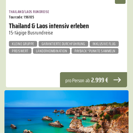
THAILAND/LAOS RUNDREISE
Tourcode: 196105
Thailand & Laos intensiv erleben
15-tägige Busrundreise
KLEINE GRUPPE
GARANTIERTE DURCHFÜHRUNG
INKLUSIVE FLUG
PREISWERT
LÄNDERKOMBINATION
PAYBACK °PUNKTE SAMMELN
2.999 €
pro Person
ab