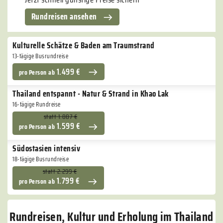
Rundreisen ansehen
Kulturelle Schätze & Baden am Traumstrand
13-tägige Busrundreise
1.499 €
pro Person
ab
Thailand entspannt - Natur & Strand in Khao Lak
16-tägige Rundreise
statt
1.887 €
1.599 €
pro Person
ab
Südostasien intensiv
18-tägige Busrundreise
statt
2.299 €
1.799 €
pro Person
ab
Rundreisen, Kultur und Erholung im Thailand