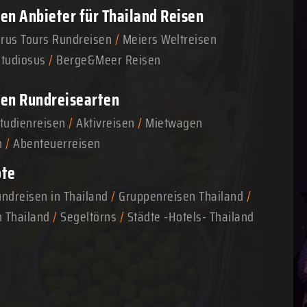
n Anbieter für Thailand Reisen
arus Tours Rundreisen
/
Meiers Weltreisen
Studiosus
/
Berge&Meer Reisen
en Rundreisearten
tudienreisen
/
Aktivreisen
/
Mietwagen
n
/
Abenteuerreisen
ote
ndreisen in Thailand
/
Gruppenreisen Thailand
/
n Thailand
/
Segeltörns
/
Städte -Hotels- Thailand