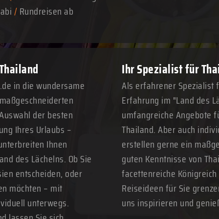
abi
/
Rundreisen ab
 Thailand
Ihr Spezialist für Th
n.de in die wundersame
Als erfahrener Spezialist 
n maßgeschneiderten
Erfahrung im "Land des Lä
 Auswahl der besten
umfangreiche Angebote fü
ung Ihres Urlaubs –
Thailand. Aber auch indivi
unterbreiten Ihnen
erstellen gerne ein maßge
Land des Lächelns. Ob Sie
guten Kenntnisse von Thai
sien entscheiden, oder
facettenreiche Königreich
ren möchten – mit
Reiseideen für Sie grenze
ividuell unterwegs.
uns inspirieren und genie
nd lassen Sie sich