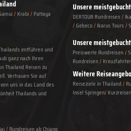
ailand
Unsere meistgebuchte
Samui
/
Krabi
/
Pattaya
DERTOUR Rundreisen
/
Ik
/
Gebeco
/
Ikarus Tours
/
Unsere meistgebucht
Thailands entführen und
Preiswerte Rundreisen
/
S
aub ganz nach Ihren
Rundreisen
/
Kreuzfahrte
n Thailand Reisen zu
Weitere Reiseangeb
ll. Vertrauen Sie auf
Reiseziele in Thailand
/
Ru
 von uns in das Land des
Insel Springen
/
Kurzreise
hönheit Thailands und
Mai
/
Rundreisen ab Chiang