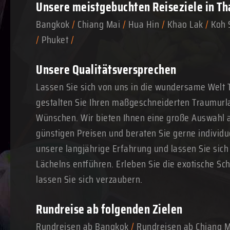
Unsere meistgebuchten
Reiseziele in Th
Bangkok
/
Chiang Mai
/
Hua Hin
/
Khao Lak
/
Koh 
/
Phuket
/
Unsere Qualitätsversprechen
Lassen Sie sich von uns in die wundersame Welt 
gestalten Sie Ihren maßgeschneiderten Traumurl
Wünschen. Wir bieten Ihnen eine große Auswahl a
günstigen Preisen und beraten Sie gerne individue
unsere langjährige Erfahrung und lassen Sie sich
Lächelns entführen. Erleben Sie die exotische Sc
lassen Sie sich verzaubern.
Rundreise ab folgenden Zielen
Rundreisen ab Bangkok
/
Rundreisen ab Chiang 