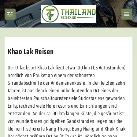
Khao Lak Reisen
Der Urlaubsort Khao Lak liegt etwa 100 km (1,5 Autostunden)
nördlich von Phuket an einem der schönsten
Strandabschnitte der Andamanenküste. In den letzten zehn
Jahren ist aus dem kleinen unbedeutenden Ort eines der
beliebtesten Pauschaltouristenziele Südostasiens geworden.
Entsprechend viele Hotelresorts und Einrichtungen sind
entstanden. An der ca. 30 km langen Küste, die gesäumt ist
von wunderbaren goldgelben Sandstränden liegen nur die
kleinen Fischerorte Nang Thong, Bang Niang und Khuk Khak.
Der nächst größere Ort heißt Takua Pa, nördlich gelegen.