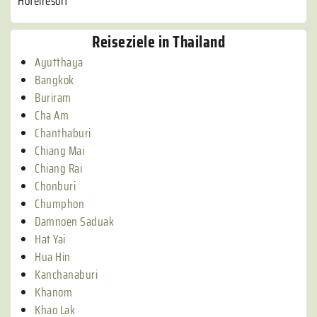
Hotelresort
Reiseziele in Thailand
Ayutthaya
Bangkok
Buriram
Cha Am
Chanthaburi
Chiang Mai
Chiang Rai
Chonburi
Chumphon
Damnoen Saduak
Hat Yai
Hua Hin
Kanchanaburi
Khanom
Khao Lak