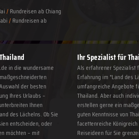
Mai
/
Rundreisen ab Chiang
abi
/
Rundreisen ab
 Thailand
Ihr Spezialist für Th
n.de in die wundersame
Als erfahrener Spezialist 
n maßgeschneiderten
Erfahrung im "Land des Lä
 Auswahl der besten
umfangreiche Angebote fü
ung Ihres Urlaubs –
Thailand. Aber auch indivi
unterbreiten Ihnen
erstellen gerne ein maßge
Land des Lächelns. Ob Sie
guten Kenntnisse von Thai
sien entscheiden, oder
facettenreiche Königreich
ren möchten – mit
Reiseideen für Sie grenze