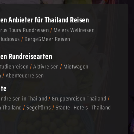
n Anbieter für Thailand Reisen
arus Tours Rundreisen
/
Meiers Weltreisen
Studiosus
/
Berge&Meer Reisen
en Rundreisearten
tudienreisen
/
Aktivreisen
/
Mietwagen
n
/
Abenteuerreisen
ote
ndreisen in Thailand
/
Gruppenreisen Thailand
/
n Thailand
/
Segeltörns
/
Städte -Hotels- Thailand