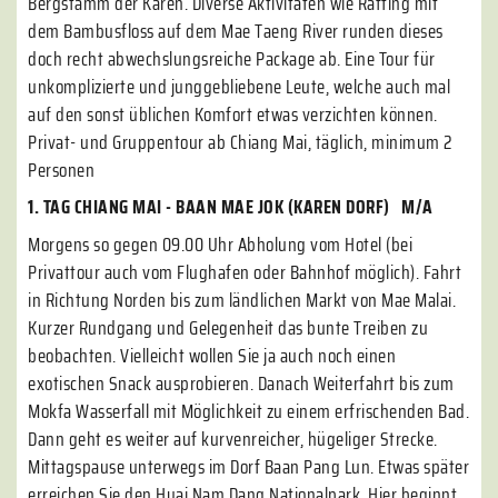
Bergstamm der Karen. Diverse Aktivitäten wie Rafting mit
dem Bambusfloss auf dem Mae Taeng River runden dieses
doch recht abwechslungsreiche Package ab. Eine Tour für
unkomplizierte und junggebliebene Leute, welche auch mal
auf den sonst üblichen Komfort etwas verzichten können.
Privat- und Gruppentour ab Chiang Mai, täglich, minimum 2
Personen
1. TAG CHIANG MAI - BAAN MAE JOK (KAREN DORF) M/A
Morgens so gegen 09.00 Uhr Abholung vom Hotel (bei
Privattour auch vom Flughafen oder Bahnhof möglich). Fahrt
in Richtung Norden bis zum ländlichen Markt von Mae Malai.
Kurzer Rundgang und Gelegenheit das bunte Treiben zu
beobachten. Vielleicht wollen Sie ja auch noch einen
exotischen Snack ausprobieren. Danach Weiterfahrt bis zum
Mokfa Wasserfall mit Möglichkeit zu einem erfrischenden Bad.
Dann geht es weiter auf kurvenreicher, hügeliger Strecke.
Mittagspause unterwegs im Dorf Baan Pang Lun. Etwas später
erreichen Sie den Huai Nam Dang Nationalpark. Hier beginnt