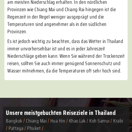
am meisten Niederschlag erhalten. In den nördlichen
Provinzen wie Chiang Mai und Chiang Rai hingegen ist die
Regenzeit in der Regel weniger ausgeprägt und die
Temperaturen sind angenehmer als in den südlichen
Provinzen.
Es ist jedoch wichtig zu beachten, dass das Wetter in Thailand
immer unvorhersehbar ist und es in jeder Jahreszeit
Niederschläge geben kann. Wenn Sie während der Trockenzeit
reisen, sollten Sie auch immer genügend Sonnenschutz und
Wasser mitnehmen, da die Temperaturen oft sehr hoch sind.
Unsere meistgebuchten
Reiseziele in Thailand
Bangkok
/
Chiang Mai
/
Hua Hin
/
Khao Lak
/
Koh Samui
/
Krabi
/
Pattaya
/
Phuket
/