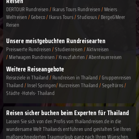
Reisen
DERTOUR Rundreisen
/
Ikarus Tours Rundreisen
/
Meiers
Weltreisen
/
Gebeco
/
Ikarus Tours
/
Studiosus
/
Berge&Meer
Reisen
Unsere meistgebuchten Rundreisearten
Preiswerte Rundreisen
/
Studienreisen
/
Aktivreisen
/
Mietwagen Rundreisen
/
Kreuzfahrten
/
Abenteuerreisen
Weitere Reiseangebote
Reiseziele in Thailand
/
Rundreisen in Thailand
/
Gruppenreisen
Thailand
/
Insel Springen
/
Kurzreisen Thailand
/
Segeltörns
/
Städte -Hotels- Thailand
Reisen sicher buchen beim Experten für Thailand
Lassen Sie sich von den Profis von thailandreisen.de in die
wundersame Welt Thailands entführen und gestalten Sie Ihren
maßgeschneiderten Traumurlaub ganz nach Ihren Wünschen.