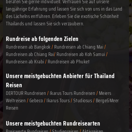
beraten Sie gerne individuell. Vertrauen Sie auf unsere
langjährige Erfahrung und lassen Sie sich von uns in das Land
des Lächelns entführen. Erleben Sie die exotische Schönheit
Thailands und lassen Sie sich verzaubern.
Rundreise ab folgenden Zielen
Rundreisen ab Bangkok
/
Rundreisen ab Chiang Mai
/
Rundreisen ab Chiang Rai
/
Rundreisen ab Koh Samui
/
Rundreisen ab Krabi
/
Rundreisen ab Phuket
Unsere meistgebuchten Anbieter für Thailand
Reisen
DERTOUR Rundreisen
/
Ikarus Tours Rundreisen
/
Meiers
Weltreisen
/
Gebeco
/
Ikarus Tours
/
Studiosus
/
Berge&Meer
Reisen
Unsere meistgebuchten Rundreisearten
Preiswerte Rundreisen
/
Studienreisen
/
Aktivreisen