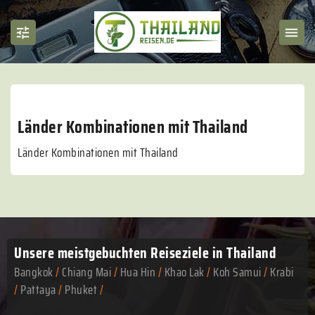
Länder Kombinationen mit Thailand
Länder Kombinationen mit Thailand
Unsere meistgebuchten
Reiseziele in Thailand
Bangkok
/
Chiang Mai
/
Hua Hin
/
Khao Lak
/
Koh Samui
/
Krabi
/
Pattaya
/
Phuket
/