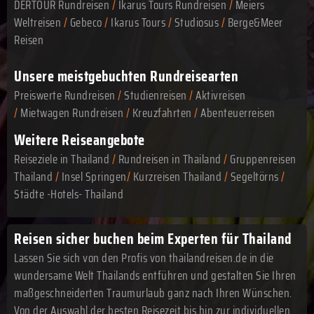
DERTOUR Rundreisen
/
Ikarus Tours Rundreisen
/
Meiers
Weltreisen
/
Gebeco
/
Ikarus Tours
/
Studiosus
/
Berge&Meer
Reisen
Unsere meistgebuchten Rundreisearten
Preiswerte Rundreisen
/
Studienreisen
/
Aktivreisen
/
Mietwagen Rundreisen
/
Kreuzfahrten
/
Abenteuerreisen
Weitere Reiseangebote
Reiseziele in Thailand
/
Rundreisen in Thailand
/
Gruppenreisen
Thailand
/
Insel Springen
/
Kurzreisen Thailand
/
Segeltörns
/
Städte -Hotels- Thailand
Reisen sicher buchen beim Experten für Thailand
Lassen Sie sich von den Profis von thailandreisen.de in die
wundersame Welt Thailands entführen und gestalten Sie Ihren
maßgeschneiderten Traumurlaub ganz nach Ihren Wünschen.
Von der Auswahl der besten Reisezeit bis hin zur individuellen