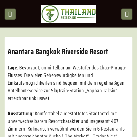
Anantara Bangkok Riverside Resort
Lage:
Bevorzugt, unmittelbar am Westufer des Chao-Phraya-
Flusses. Die vielen Sehenswürdigkeiten und
Einkaufsmöglichkeiten sind bequem mit dem regelmäßigen
Hotelboot-Service zur Skytrain-Station „Saphan Taksin“
erreichbar (inklusive).
Ausstattung:
Komfortabel augestattetes Stadthotel mit
unverwechselbarem Resortcharakter und insgesamt 407
Zimmern. Kulinarisch verwöhnt werden Sie in 6 Restaurants
mit ausgezeichneter Küche („The Market“, „Trader Vic’s“,