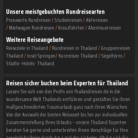
Unsere meistgebuchten Rundreisearten
Preiswerte Rundreisen
/
Studienreisen
/
Aktivreisen
/
Mietwagen Rundreisen
/
Kreuzfahrten
/
Abenteuerreisen
Weitere Reiseangebote
Reiseziele in Thailand
/
Rundreisen in Thailand
/
Gruppenreisen
Thailand
/
Insel Springen
/
Kurzreisen Thailand
/
Segeltörns
/
Städte -Hotels- Thailand
Reisen sicher buchen beim Experten für Thailand
Lassen Sie sich von den Profis von thailandreisen.de in die
wundersame Welt Thailands entführen und gestalten Sie Ihren
maßgeschneiderten Traumurlaub ganz nach Ihren Wünschen.
Von der Auswahl der besten Reisezeit bis hin zur individuellen
Zusammenstellung Ihres Urlaubs – unsere Thailand Experten
beraten Sie gerne und unterbreiten Ihnen Vorschläge für Ihre
persönliche Reise durch das Land des Lächelns. Ob Sie sich für