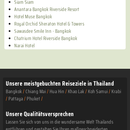
Siam Siam
Anantara Bangkok Riverside Resort
Hotel Muse Bangkok
Royal Orchid Sheraton Hotel & Towers
Sawasdee Smile Inn - Bangkok
Chatrium Hotel Riverside Bangkok
Narai Hotel
Unsere meistgebuchten
Reiseziele in Thailand
Bangkok
/
Chiang Mai
/
Hua Hin
/
Khao Lak
/
Koh Samui
/
Krabi
/
Pattaya
/
Phuket
/
Unsere Qualitätsversprechen
Lassen Sie sich von uns in die wundersame Welt Thailands
entführen und gestalten Sie Ihren maßgeschneiderten