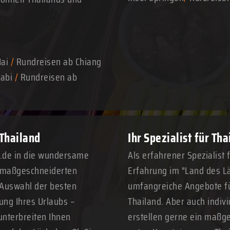
Mai
/
Rundreisen ab Chiang
abi
/
Rundreisen ab
 Thailand
Ihr Spezialist für Th
n.de in die wundersame
Als erfahrener Spezialist 
n maßgeschneiderten
Erfahrung im "Land des Lä
 Auswahl der besten
umfangreiche Angebote fü
ung Ihres Urlaubs –
Thailand. Aber auch indivi
unterbreiten Ihnen
erstellen gerne ein maßge