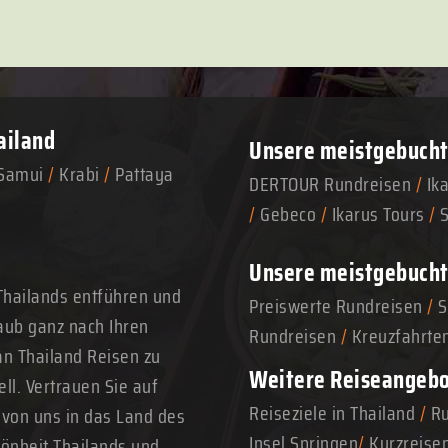
ailand
Unsere meistgebuchte
Samui
/
Krabi
/
Pattaya
DERTOUR Rundreisen
/
Ik
/
Gebeco
/
Ikarus Tours
/
Unsere meistgebucht
Thailands entführen und
Preiswerte Rundreisen
/
S
aub ganz nach Ihren
Rundreisen
/
Kreuzfahrte
n Thailand Reisen zu
Weitere Reiseangeb
ll. Vertrauen Sie auf
Reiseziele in Thailand
/
Ru
 von uns in das Land des
Insel Springen
/
Kurzreise
hönheit Thailands und