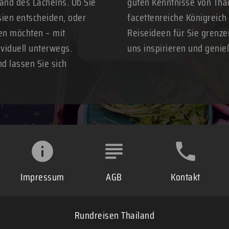
Land des Lächelns. Ob Sie
guten Kenntnisse von Thai
sien entscheiden, oder
facettenreiche Königreich
ren möchten – mit
Reiseideen für Sie grenze
ividuell unterwegs.
uns inspirieren und genie
nd lassen Sie sich
Impressum
AGB
Kontakt
Rundreisen Thailand