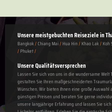
Unsere meistgebuchten
Reiseziele in Th
Bangkok
/
Chiang Mai
/
Hua Hin
/
Khao Lak
/
Koh 
/
Phuket
/
Unsere Qualitätsversprechen
Lassen Sie sich von uns in die wundersame Welt 
gestalten Sie Ihren maßgeschneiderten Traumurl
Wünschen. Wir bieten Ihnen eine große Auswahl a
günstigen Preisen und beraten Sie gerne individue
unsere langjährige Erfahrung und lassen Sie sich
Lächelns entführen. Erleben Sie die exotische Sc