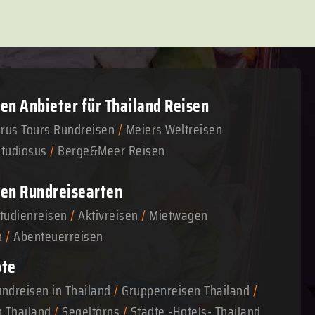
n Anbieter für Thailand Reisen
arus Tours Rundreisen
/
Meiers Weltreisen
Studiosus
/
Berge&Meer Reisen
en Rundreisearten
tudienreisen
/
Aktivreisen
/
Mietwagen
n
/
Abenteuerreisen
ote
ndreisen in Thailand
/
Gruppenreisen Thailand
/
n Thailand
/
Segeltörns
/
Städte -Hotels- Thailand