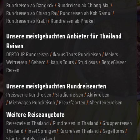
Rundreisen ab Bangkok
/
Rundreisen ab Chiang Mai
/
Rundreisen ab Chiang Rai
/
Rundreisen ab Koh Samui
/
Rundreisen ab Krabi
/
Rundreisen ab Phuket
Unsere meistgebuchten Anbieter für Thailand
Reisen
DERTOUR Rundreisen
/
Ikarus Tours Rundreisen
/
Meiers
Weltreisen
/
Gebeco
/
Ikarus Tours
/
Studiosus
/
Berge&Meer
Reisen
Unsere meistgebuchten Rundreisearten
Preiswerte Rundreisen
/
Studienreisen
/
Aktivreisen
/
Mietwagen Rundreisen
/
Kreuzfahrten
/
Abenteuerreisen
Weitere Reiseangebote
Reiseziele in Thailand
/
Rundreisen in Thailand
/
Gruppenreisen
Thailand
/
Insel Springen
/
Kurzreisen Thailand
/
Segeltörns
/
Städte -Hotels- Thailand