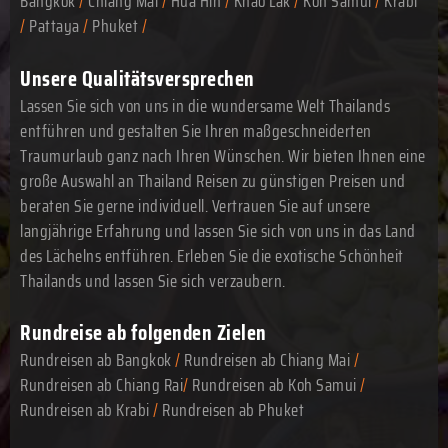
Bangkok
/
Chiang Mai
/
Hua Hin
/
Khao Lak
/
Koh Samui
/
Krabi
/
Pattaya
/
Phuket
/
Unsere Qualitätsversprechen
Lassen Sie sich von uns in die wundersame Welt Thailands
entführen und gestalten Sie Ihren maßgeschneiderten
Traumurlaub ganz nach Ihren Wünschen. Wir bieten Ihnen eine
große Auswahl an Thailand Reisen zu günstigen Preisen und
beraten Sie gerne individuell. Vertrauen Sie auf unsere
langjährige Erfahrung und lassen Sie sich von uns in das Land
des Lächelns entführen. Erleben Sie die exotische Schönheit
Thailands und lassen Sie sich verzaubern.
Rundreise ab folgenden Zielen
Rundreisen ab Bangkok
/
Rundreisen ab Chiang Mai
/
Rundreisen ab Chiang Rai
/
Rundreisen ab Koh Samui
/
Rundreisen ab Krabi
/
Rundreisen ab Phuket