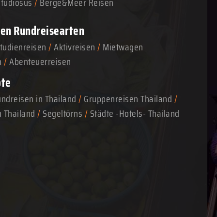
Studiosus
/
Berge&Meer Reisen
en Rundreisearten
tudienreisen
/
Aktivreisen
/
Mietwagen
n
/
Abenteuerreisen
ote
ndreisen in Thailand
/
Gruppenreisen Thailand
/
n Thailand
/
Segeltörns
/
Städte -Hotels- Thailand