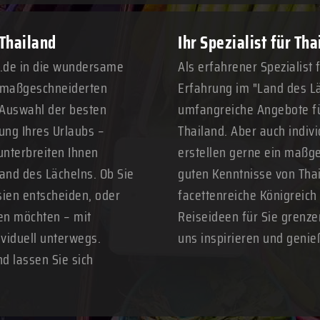
 Thailand
Ihr Spezialist für Th
n.de in die wundersame
Als erfahrener Spezialist 
n maßgeschneiderten
Erfahrung im "Land des Lä
 Auswahl der besten
umfangreiche Angebote fü
ung Ihres Urlaubs –
Thailand. Aber auch indivi
unterbreiten Ihnen
erstellen gerne ein maßge
Land des Lächelns. Ob Sie
guten Kenntnisse von Thai
sien entscheiden, oder
facettenreiche Königreich
ren möchten – mit
Reiseideen für Sie grenze
ividuell unterwegs.
uns inspirieren und genie
nd lassen Sie sich