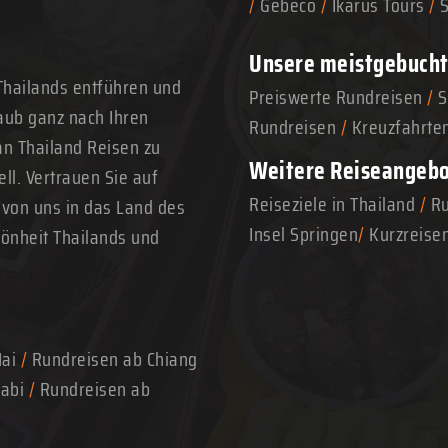
/
Gebeco
/
Ikarus Tours
/
Unsere meistgebucht
Thailands entführen und
Preiswerte Rundreisen
/
S
aub ganz nach Ihren
Rundreisen
/
Kreuzfahrte
n Thailand Reisen zu
Weitere Reiseangeb
ll. Vertrauen Sie auf
Reiseziele in Thailand
/
Ru
 von uns in das Land des
Insel Springen
/
Kurzreise
hönheit Thailands und
Mai
/
Rundreisen ab Chiang
abi
/
Rundreisen ab