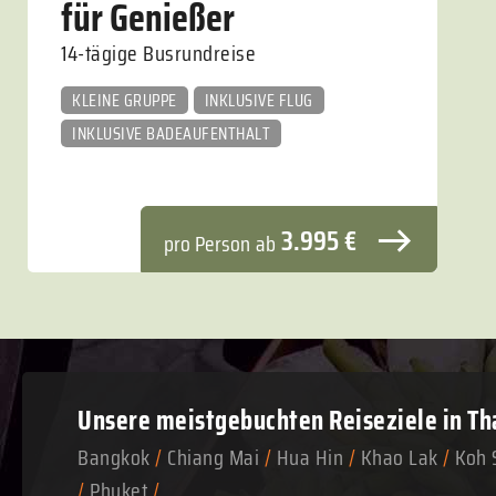
für Genießer
14-tägige Busrundreise
KLEINE GRUPPE
INKLUSIVE FLUG
INKLUSIVE BADEAUFENTHALT
3.995 €
pro Person
ab
Unsere meistgebuchten
Reiseziele in Th
Bangkok
/
Chiang Mai
/
Hua Hin
/
Khao Lak
/
Koh 
/
Phuket
/