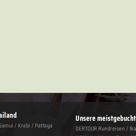
ailand
Unsere meistgebuchte
Samui
/
Krabi
/
Pattaya
DERTOUR Rundreisen
/
Ik