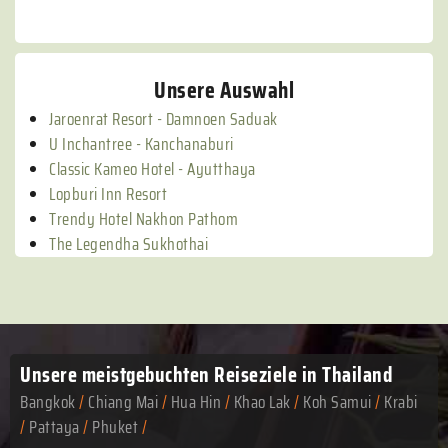
Unsere Auswahl
Jaroenrat Resort - Damnoen Saduak
U Inchantree - Kanchanaburi
Classic Kameo Hotel - Ayutthaya
Lopburi Inn Resort
Trendy Hotel Nakhon Pathom
The Legendha Sukhothai
Unsere meistgebuchten
Reiseziele in Thailand
Bangkok
/
Chiang Mai
/
Hua Hin
/
Khao Lak
/
Koh Samui
/
Krabi
/
Pattaya
/
Phuket
/