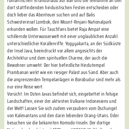
romantischen Strandurlaub auf Bali und die Teilnahme an den
dort stattfindenden hinduistischen Festen entscheiden oder
doch lieber das Abenteuer suchen und auf Balis
Schwesterinsel Lombok, den Mount-Rinjani-Nationalpark
erkunden wollen. Für Tauchfans bietet Raja Ampat eine
schillernde Unterwasserwelt mit einer unglaublichen Anzahl
unterschiedlicher Korallenriffe. Yogyyakarta, an der Südküste
der Insel Java, beeindruckt vor allem angesichts der
Architektur und dem spirituellen Charme, der auch die
Bewohner umweht. Der hier befindliche Hindutempel
Prambanan wirkt wie ein riesiger Palast aus Sand. Aber auch
die angrenzenden Tempelanlagen in Borobudur sind mehr als
nur eine Reise wert.
Vorsicht: Im Osten Javas befindet sich, eingebettet in felsige
Landschaften, einer der aktivsten Vulkane Indonesiens und
der Welt! Lassen Sie sich zudem verzaubern vom Dschungel
von Kalimantans und den darin lebenden Orang-Utans. Oder
besuchen sie die bekannten Komodo-Inseln. Der dortige