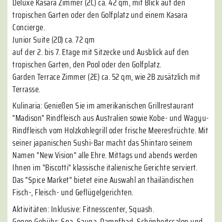
Deluxe Kasara Zimmer (2C) ca. 42 qm, mit Blick auf den
tropischen Garten oder den Golfplatz und einem Kasara
Concierge.
Junior Suite (2D) ca. 72 qm
auf der 2. bis 7. Etage mit Sitzecke und Ausblick auf den
tropischen Garten, den Pool oder den Golfplatz.
Garden Terrace Zimmer (2E) ca. 52 qm, wie 2B zusätzlich mit
Terrasse.
Kulinaria: Genießen Sie im amerikanischen Grillrestaurant
"Madison" Rindfleisch aus Australien sowie Kobe- und Wagyu-
Rindfleisch vom Holzkohlegrill oder frische Meeresfrüchte. Mit
seiner japanischen Sushi-Bar macht das Shintaro seinem
Namen "New Vision" alle Ehre. Mittags und abends werden
Ihnen im "Biscotti" klassische italienische Gerichte serviert.
Das "Spice Market" bietet eine Auswahl an thailändischen
Fisch-, Fleisch- und Geflügelgerichten.
Aktivitäten: Inklusive: Fitnesscenter, Squash.
Gegen Gebühr: Spa, Sauna, Dampfbad, Schönheitssalon und