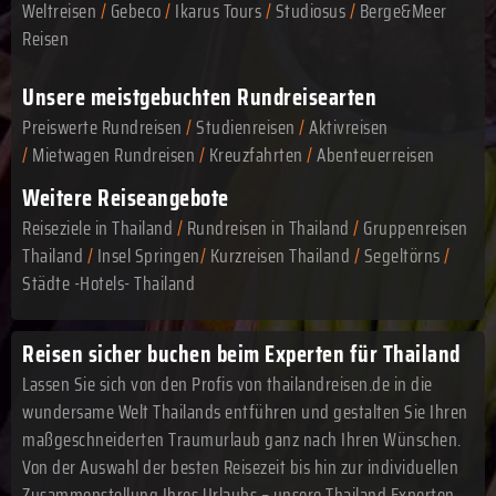
Weltreisen
/
Gebeco
/
Ikarus Tours
/
Studiosus
/
Berge&Meer
Reisen
Unsere meistgebuchten Rundreisearten
Preiswerte Rundreisen
/
Studienreisen
/
Aktivreisen
/
Mietwagen Rundreisen
/
Kreuzfahrten
/
Abenteuerreisen
Weitere Reiseangebote
Reiseziele in Thailand
/
Rundreisen in Thailand
/
Gruppenreisen
Thailand
/
Insel Springen
/
Kurzreisen Thailand
/
Segeltörns
/
Städte -Hotels- Thailand
Reisen sicher buchen beim Experten für Thailand
Lassen Sie sich von den Profis von thailandreisen.de in die
wundersame Welt Thailands entführen und gestalten Sie Ihren
maßgeschneiderten Traumurlaub ganz nach Ihren Wünschen.
Von der Auswahl der besten Reisezeit bis hin zur individuellen
Zusammenstellung Ihres Urlaubs – unsere Thailand Experten