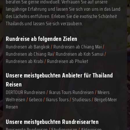
beraten Sie gerne individuell. Vertrauen Sie auf unsere
langjährige Erfahrung und lassen Sie sich von uns in das Land
des Lächelns entführen. Erleben Sie die exotische Schönheit
Thailands und lassen Sie sich verzaubern.
Rundreise ab folgenden Zielen
Rundreisen ab Bangkok
/
Rundreisen ab Chiang Mai
/
Rundreisen ab Chiang Rai
/
Rundreisen ab Koh Samui
/
Rundreisen ab Krabi
/
Rundreisen ab Phuket
Unsere meistgebuchten Anbieter für Thailand
Reisen
DERTOUR Rundreisen
/
Ikarus Tours Rundreisen
/
Meiers
Weltreisen
/
Gebeco
/
Ikarus Tours
/
Studiosus
/
Berge&Meer
Reisen
Unsere meistgebuchten Rundreisearten
Preiswerte Rundreisen
/
Studienreisen
/
Aktivreisen