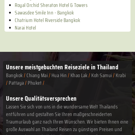
Royal Orchid Sheraton Hotel & Towers
Sawasdee Smile Inn - Bangkok
Chatrium Hotel Riverside Bangkok
Narai Hotel
Unsere meistgebuchten
Reiseziele in Thailand
Bangkok
/
Chiang Mai
/
Hua Hin
/
Khao Lak
/
Koh Samui
/
Krabi
/
Pattaya
/
Phuket
/
Unsere Qualitätsversprechen
Lassen Sie sich von uns in die wundersame Welt Thailands
entführen und gestalten Sie Ihren maßgeschneiderten
Traumurlaub ganz nach Ihren Wünschen. Wir bieten Ihnen eine
große Auswahl an Thailand Reisen zu günstigen Preisen und