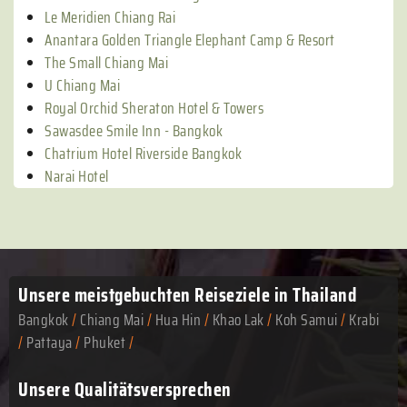
Le Meridien Chiang Rai
Anantara Golden Triangle Elephant Camp & Resort
The Small Chiang Mai
U Chiang Mai
Royal Orchid Sheraton Hotel & Towers
Sawasdee Smile Inn - Bangkok
Chatrium Hotel Riverside Bangkok
Narai Hotel
Unsere meistgebuchten
Reiseziele in Thailand
Bangkok
/
Chiang Mai
/
Hua Hin
/
Khao Lak
/
Koh Samui
/
Krabi
/
Pattaya
/
Phuket
/
Unsere Qualitätsversprechen