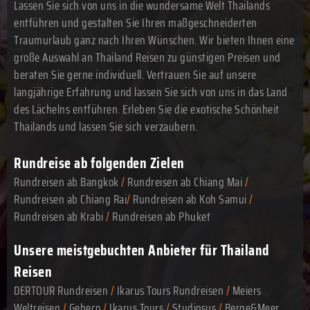
Lassen Sie sich von uns in die wundersame Welt Thailands
entführen und gestalten Sie Ihren maßgeschneiderten
Traumurlaub ganz nach Ihren Wünschen. Wir bieten Ihnen eine
große Auswahl an Thailand Reisen zu günstigen Preisen und
beraten Sie gerne individuell. Vertrauen Sie auf unsere
langjährige Erfahrung und lassen Sie sich von uns in das Land
des Lächelns entführen. Erleben Sie die exotische Schönheit
Thailands und lassen Sie sich verzaubern.
Rundreise ab folgenden Zielen
Rundreisen ab Bangkok
/
Rundreisen ab Chiang Mai
/
Rundreisen ab Chiang Rai
/
Rundreisen ab Koh Samui
/
Rundreisen ab Krabi
/
Rundreisen ab Phuket
Unsere meistgebuchten Anbieter für Thailand
Reisen
DERTOUR Rundreisen
/
Ikarus Tours Rundreisen
/
Meiers
Weltreisen
/
Gebeco
/
Ikarus Tours
/
Studiosus
/
Berge&Meer