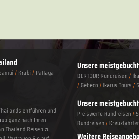
ailand
Unsere meistgebuchte
Samui
/
Krabi
/
Pattaya
DERTOUR Rundreisen
/
Ik
/
Gebeco
/
Ikarus Tours
/
Unsere meistgebucht
Thailands entführen und
Preiswerte Rundreisen
/
S
aub ganz nach Ihren
Rundreisen
/
Kreuzfahrte
n Thailand Reisen zu
Weitere Reiseangeb
ll. Vertrauen Sie auf