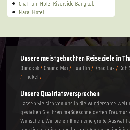
Chatrium Hotel Riverside Bangkok
Narai Hotel
Unsere meistgebuchten
Reiseziele in Th
Bangkok
/
Chiang Mai
/
Hua Hin
/
Khao Lak
/
Koh 
/
Phuket
/
Unsere Qualitätsversprechen
Lassen Sie sich von uns in die wundersame Welt 
gestalten Sie Ihren maßgeschneiderten Traumurl
Wünschen. Wir bieten Ihnen eine große Auswahl a
günstigen Preisen und beraten Sie gerne individue