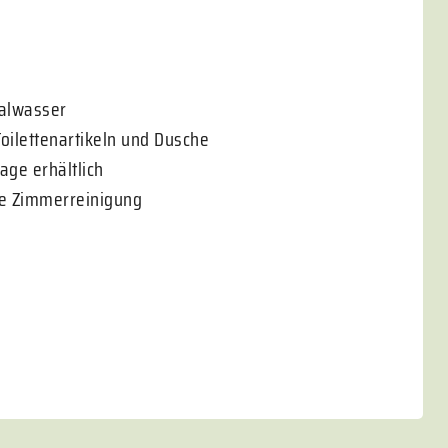
ralwasser
ilettenartikeln und Dusche
age erhältlich
he Zimmerreinigung