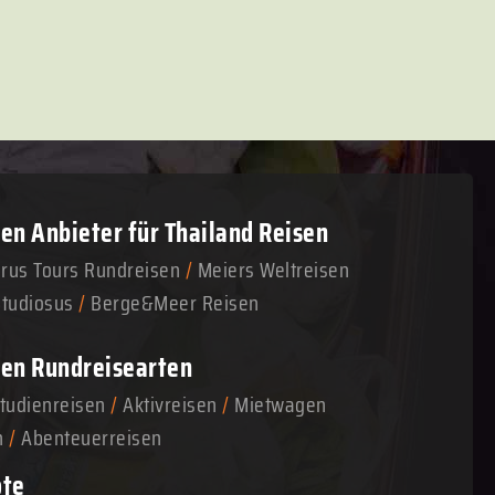
n Anbieter für Thailand Reisen
arus Tours Rundreisen
/
Meiers Weltreisen
Studiosus
/
Berge&Meer Reisen
en Rundreisearten
tudienreisen
/
Aktivreisen
/
Mietwagen
n
/
Abenteuerreisen
ote