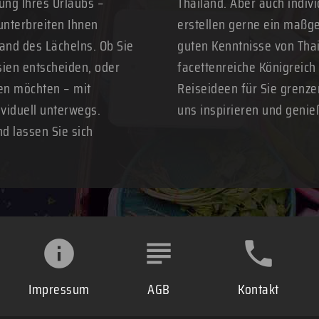
ung Ihres Urlaubs –
Thailand. Aber auch indivi
unterbreiten Ihnen
erstellen gerne ein maßge
Land des Lächelns. Ob Sie
guten Kenntnisse von Thai
sien entscheiden, oder
facettenreiche Königreich
ren möchten – mit
Reiseideen für Sie grenze
ividuell unterwegs.
uns inspirieren und genie
nd lassen Sie sich
Impressum
AGB
Kontakt