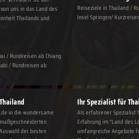
Reiseziele in Thailand
/
Ru
 von uns in das Land des
Insel Springen
/
Kurzreise
hönheit Thailands und
Mai
/
Rundreisen ab Chiang
abi
/
Rundreisen ab
 Thailand
Ihr Spezialist für Th
n.de in die wundersame
Als erfahrener Spezialist 
n maßgeschneiderten
Erfahrung im "Land des Lä
 Auswahl der besten
umfangreiche Angebote fü