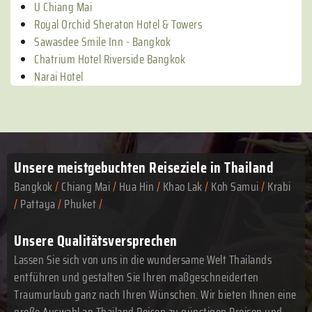
U Chiang Mai
Royal Orchid Sheraton Hotel & Towers
Sawasdee Smile Inn - Bangkok
Chatrium Hotel Riverside Bangkok
Narai Hotel
Unsere meistgebuchten
Reiseziele in Thailand
Bangkok
/
Chiang Mai
/
Hua Hin
/
Khao Lak
/
Koh Samui
/
Krabi
/
Pattaya
/
Phuket
/
Unsere Qualitätsversprechen
Lassen Sie sich von uns in die wundersame Welt Thailands
entführen und gestalten Sie Ihren maßgeschneiderten
Traumurlaub ganz nach Ihren Wünschen. Wir bieten Ihnen eine
große Auswahl an Thailand Reisen zu günstigen Preisen und