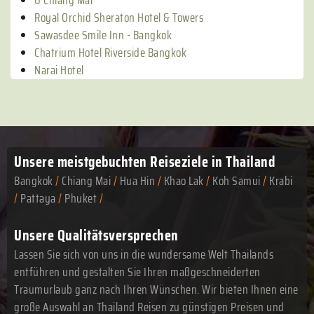
U Chiang Mai
Royal Orchid Sheraton Hotel & Towers
Sawasdee Smile Inn - Bangkok
Chatrium Hotel Riverside Bangkok
Narai Hotel
Unsere meistgebuchten
Reiseziele in Thailand
Bangkok
/
Chiang Mai
/
Hua Hin
/
Khao Lak
/
Koh Samui
/
Krabi
/
Pattaya
/
Phuket
/
Unsere Qualitätsversprechen
Lassen Sie sich von uns in die wundersame Welt Thailands
entführen und gestalten Sie Ihren maßgeschneiderten
Traumurlaub ganz nach Ihren Wünschen. Wir bieten Ihnen eine
große Auswahl an Thailand Reisen zu günstigen Preisen und