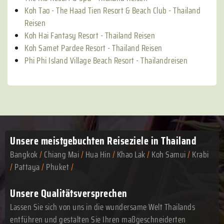
Koh Tao - The Haad Tien Resort & Beach Club - Thailand
Reisen
Koh Hai Fantasy Resort - Thailand Reisen
Koh Samet Pardee Resort - Thailand Reisen
Phi Phi Island Village Beach Resort - Thailandreisen
Unsere meistgebuchten
Reiseziele in Thailand
Bangkok
/
Chiang Mai
/
Hua Hin
/
Khao Lak
/
Koh Samui
/
Krabi
/
Pattaya
/
Phuket
/
Unsere Qualitätsversprechen
Lassen Sie sich von uns in die wundersame Welt Thailands
entführen und gestalten Sie Ihren maßgeschneiderten