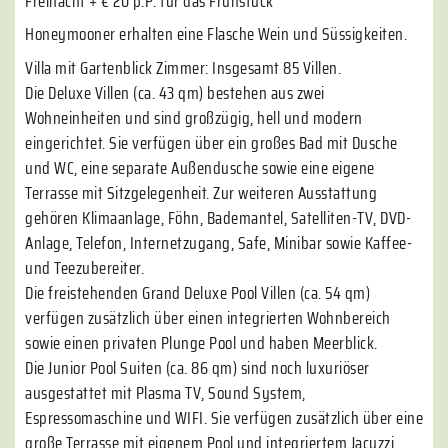
Freinacht + € 20 p.P. für das Frühstück
Honeymooner erhalten eine Flasche Wein und Süssigkeiten.
Villa mit Gartenblick Zimmer: Insgesamt 85 Villen.
Die Deluxe Villen (ca. 43 qm) bestehen aus zwei
Wohneinheiten und sind großzügig, hell und modern
eingerichtet. Sie verfügen über ein großes Bad mit Dusche
und WC, eine separate Außendusche sowie eine eigene
Terrasse mit Sitzgelegenheit. Zur weiteren Ausstattung
gehören Klimaanlage, Föhn, Bademantel, Satelliten-TV, DVD-
Anlage, Telefon, Internetzugang, Safe, Minibar sowie Kaffee-
und Teezubereiter.
Die freistehenden Grand Deluxe Pool Villen (ca. 54 qm)
verfügen zusätzlich über einen integrierten Wohnbereich
sowie einen privaten Plunge Pool und haben Meerblick.
Die Junior Pool Suiten (ca. 86 qm) sind noch luxuriöser
ausgestattet mit Plasma TV, Sound System,
Espressomaschine und WIFI. Sie verfügen zusätzlich über eine
große Terrasse mit eigenem Pool und integriertem Jacuzzi.