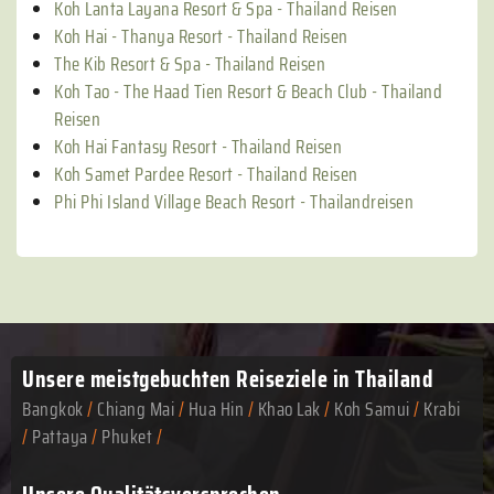
Koh Lanta Layana Resort & Spa - Thailand Reisen
Koh Hai - Thanya Resort - Thailand Reisen
The Kib Resort & Spa - Thailand Reisen
Koh Tao - The Haad Tien Resort & Beach Club - Thailand
Reisen
Koh Hai Fantasy Resort - Thailand Reisen
Koh Samet Pardee Resort - Thailand Reisen
Phi Phi Island Village Beach Resort - Thailandreisen
Unsere meistgebuchten
Reiseziele in Thailand
Bangkok
/
Chiang Mai
/
Hua Hin
/
Khao Lak
/
Koh Samui
/
Krabi
/
Pattaya
/
Phuket
/