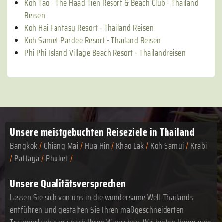
Koh Tao - The Haad Tien Resort & Beach Club - Thailand
Reisen
Koh Hai Fantasy Resort - Thailand Reisen
Koh Samet Pardee Resort - Thailand Reisen
Phi Phi Island Village Beach Resort - Thailandreisen
Unsere meistgebuchten
Reiseziele in Thailand
Bangkok
/
Chiang Mai
/
Hua Hin
/
Khao Lak
/
Koh Samui
/
Krabi
/
Pattaya
/
Phuket
/
Unsere Qualitätsversprechen
Lassen Sie sich von uns in die wundersame Welt Thailands
entführen und gestalten Sie Ihren maßgeschneiderten