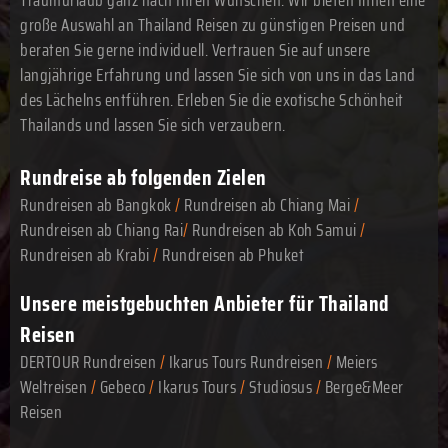
Traumurlaub ganz nach Ihren Wünschen. Wir bieten Ihnen eine
große Auswahl an Thailand Reisen zu günstigen Preisen und
beraten Sie gerne individuell. Vertrauen Sie auf unsere
langjährige Erfahrung und lassen Sie sich von uns in das Land
des Lächelns entführen. Erleben Sie die exotische Schönheit
Thailands und lassen Sie sich verzaubern.
Rundreise ab folgenden Zielen
Rundreisen ab Bangkok
/
Rundreisen ab Chiang Mai
/
Rundreisen ab Chiang Rai
/
Rundreisen ab Koh Samui
/
Rundreisen ab Krabi
/
Rundreisen ab Phuket
Unsere meistgebuchten Anbieter für Thailand
Reisen
DERTOUR Rundreisen
/
Ikarus Tours Rundreisen
/
Meiers
Weltreisen
/
Gebeco
/
Ikarus Tours
/
Studiosus
/
Berge&Meer
Reisen