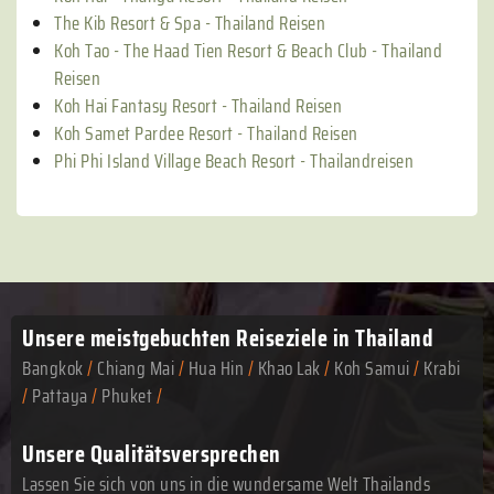
The Kib Resort & Spa - Thailand Reisen
Koh Tao - The Haad Tien Resort & Beach Club - Thailand
Reisen
Koh Hai Fantasy Resort - Thailand Reisen
Koh Samet Pardee Resort - Thailand Reisen
Phi Phi Island Village Beach Resort - Thailandreisen
Unsere meistgebuchten
Reiseziele in Thailand
Bangkok
/
Chiang Mai
/
Hua Hin
/
Khao Lak
/
Koh Samui
/
Krabi
/
Pattaya
/
Phuket
/
Unsere Qualitätsversprechen
Lassen Sie sich von uns in die wundersame Welt Thailands