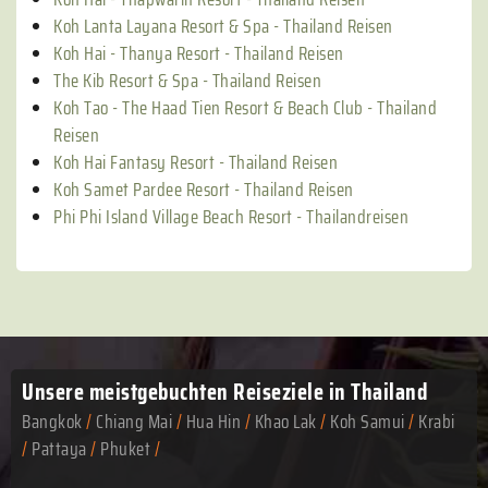
Koh Lanta Layana Resort & Spa - Thailand Reisen
Koh Hai - Thanya Resort - Thailand Reisen
The Kib Resort & Spa - Thailand Reisen
Koh Tao - The Haad Tien Resort & Beach Club - Thailand
Reisen
Koh Hai Fantasy Resort - Thailand Reisen
Koh Samet Pardee Resort - Thailand Reisen
Phi Phi Island Village Beach Resort - Thailandreisen
Unsere meistgebuchten
Reiseziele in Thailand
Bangkok
/
Chiang Mai
/
Hua Hin
/
Khao Lak
/
Koh Samui
/
Krabi
/
Pattaya
/
Phuket
/