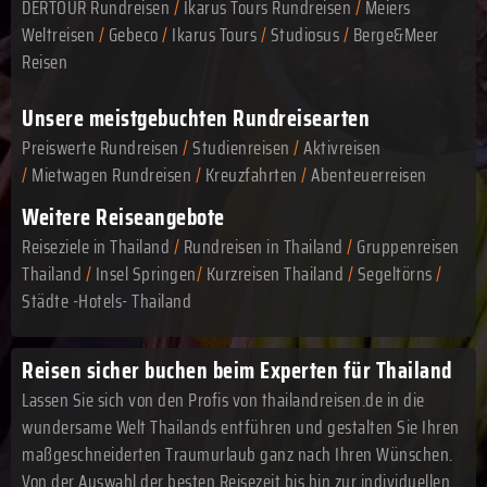
DERTOUR Rundreisen
/
Ikarus Tours Rundreisen
/
Meiers
Weltreisen
/
Gebeco
/
Ikarus Tours
/
Studiosus
/
Berge&Meer
Reisen
Unsere meistgebuchten Rundreisearten
Preiswerte Rundreisen
/
Studienreisen
/
Aktivreisen
/
Mietwagen Rundreisen
/
Kreuzfahrten
/
Abenteuerreisen
Weitere Reiseangebote
Reiseziele in Thailand
/
Rundreisen in Thailand
/
Gruppenreisen
Thailand
/
Insel Springen
/
Kurzreisen Thailand
/
Segeltörns
/
Städte -Hotels- Thailand
Reisen sicher buchen beim Experten für Thailand
Lassen Sie sich von den Profis von thailandreisen.de in die
wundersame Welt Thailands entführen und gestalten Sie Ihren
maßgeschneiderten Traumurlaub ganz nach Ihren Wünschen.
Von der Auswahl der besten Reisezeit bis hin zur individuellen