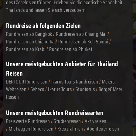
des Lächelns entführen. Erleben Sie die exotische Schönheit
Thailands und lassen Sie sich verzaubern.
Rundreise ab folgenden Zielen
Rundreisen ab Bangkok
/
Rundreisen ab Chiang Mai
/
Rundreisen ab Chiang Rai
/
Rundreisen ab Koh Samui
/
Rundreisen ab Krabi
/
Rundreisen ab Phuket
Unsere meistgebuchten Anbieter für Thailand
Reisen
DERTOUR Rundreisen
/
Ikarus Tours Rundreisen
/
Meiers
Weltreisen
/
Gebeco
/
Ikarus Tours
/
Studiosus
/
Berge&Meer
Reisen
Unsere meistgebuchten Rundreisearten
Preiswerte Rundreisen
/
Studienreisen
/
Aktivreisen
/
Mietwagen Rundreisen
/
Kreuzfahrten
/
Abenteuerreisen