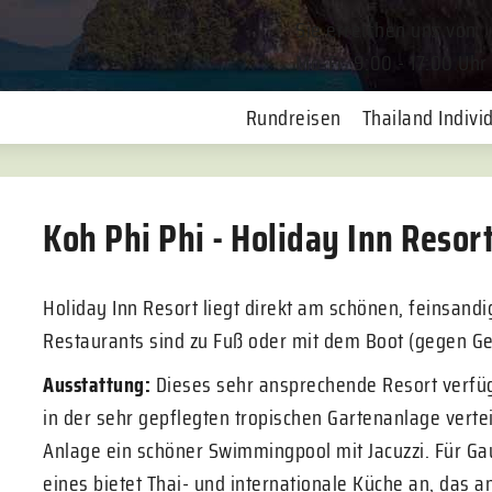
Sie erreichen uns von
Mo-Fr. 9:00 - 17:00 Uhr
Rundreisen
Thailand Individ
Koh Phi Phi - Holiday Inn Resort
Holiday Inn Resort liegt direkt am schönen, feinsand
Restaurants sind zu Fuß oder mit dem Boot (gegen Geb
Ausstattung:
Dieses sehr ansprechende Resort verfüg
in der sehr gepflegten tropischen Gartenanlage verte
Anlage ein schöner Swimmingpool mit Jacuzzi. Für G
eines bietet Thai- und internationale Küche an, das 