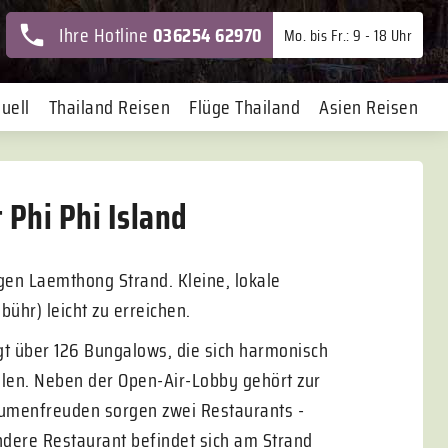
Ihre Hotline
036254 62970
Mo. bis Fr.: 9 - 18 Uhr
uell
Thailand Reisen
Flüge Thailand
Asien Reisen
 Phi Phi Island
igen Laemthong Strand. Kleine, lokale
ühr) leicht zu erreichen.
t über 126 Bungalows, die sich harmonisch
ilen. Neben der Open-Air-Lobby gehört zur
aumenfreuden sorgen zwei Restaurants -
andere Restaurant befindet sich am Strand