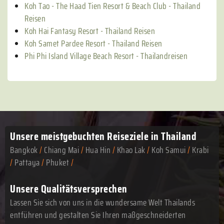
Koh Tao - The Haad Tien Resort & Beach Club - Thailand
Reisen
Koh Hai Fantasy Resort - Thailand Reisen
Koh Samet Pardee Resort - Thailand Reisen
Phi Phi Island Village Beach Resort - Thailandreisen
Unsere meistgebuchten
Reiseziele in Thailand
Bangkok
/
Chiang Mai
/
Hua Hin
/
Khao Lak
/
Koh Samui
/
Krabi
/
Pattaya
/
Phuket
/
Unsere Qualitätsversprechen
Lassen Sie sich von uns in die wundersame Welt Thailands
entführen und gestalten Sie Ihren maßgeschneiderten