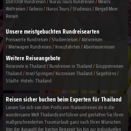
DERTOUR Rundreisen
/
Ikarus Tours Rundreisen
/
Meiers
Weltreisen
/
Gebeco
/
Ikarus Tours
/
Studiosus
/
Berge&Meer
Reisen
Unsere meistgebuchten Rundreisearten
Preiswerte Rundreisen
/
Studienreisen
/
Aktivreisen
/
Mietwagen Rundreisen
/
Kreuzfahrten
/
Abenteuerreisen
Weitere Reiseangebote
Reiseziele in Thailand
/
Rundreisen in Thailand
/
Gruppenreisen
Thailand
/
Insel Springen
/
Kurzreisen Thailand
/
Segeltörns
/
Städte -Hotels- Thailand
Reisen sicher buchen beim Experten für Thailand
Lassen Sie sich von den Profis von thailandreisen.de in die
wundersame Welt Thailands entführen und gestalten Sie Ihren
maßgeschneiderten Traumurlaub ganz nach Ihren Wünschen.
Von der Auswahl der besten Reisezeit bis hin zur individuellen