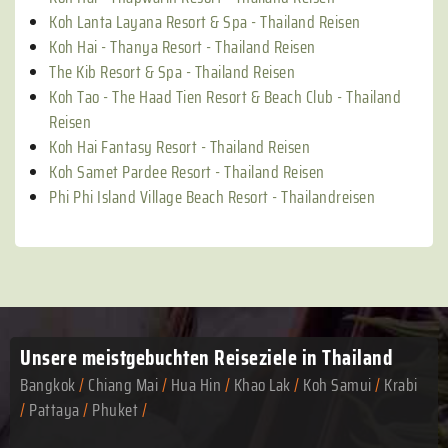
Koh Lanta Layana Resort & Spa - Thailand Reisen
Koh Hai - Thanya Resort - Thailand Reisen
The Kib Resort & Spa - Thailand Reisen
Koh Tao - The Haad Tien Resort & Beach Club - Thailand
Reisen
Koh Hai Fantasy Resort - Thailand Reisen
Koh Samet Pardee Resort - Thailand Reisen
Phi Phi Island Village Beach Resort - Thailandreisen
Unsere meistgebuchten
Reiseziele in Thailand
Bangkok
/
Chiang Mai
/
Hua Hin
/
Khao Lak
/
Koh Samui
/
Krabi
/
Pattaya
/
Phuket
/