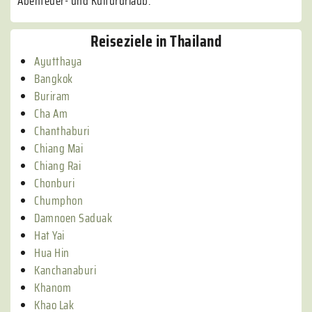
Abenteuer- und Kultururlaub.
Reiseziele in Thailand
Ayutthaya
Bangkok
Buriram
Cha Am
Chanthaburi
Chiang Mai
Chiang Rai
Chonburi
Chumphon
Damnoen Saduak
Hat Yai
Hua Hin
Kanchanaburi
Khanom
Khao Lak