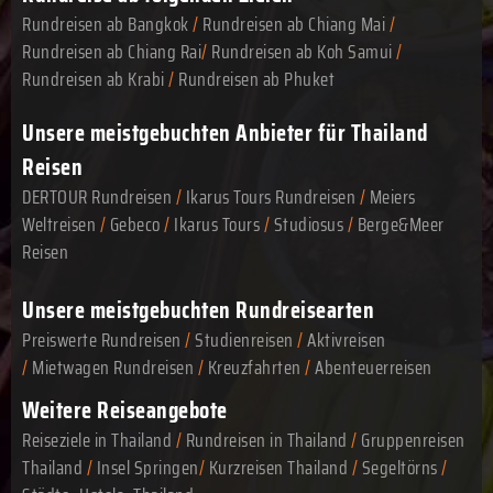
Rundreisen ab Bangkok
/
Rundreisen ab Chiang Mai
/
Rundreisen ab Chiang Rai
/
Rundreisen ab Koh Samui
/
Rundreisen ab Krabi
/
Rundreisen ab Phuket
Unsere meistgebuchten Anbieter für Thailand
Reisen
DERTOUR Rundreisen
/
Ikarus Tours Rundreisen
/
Meiers
Weltreisen
/
Gebeco
/
Ikarus Tours
/
Studiosus
/
Berge&Meer
Reisen
Unsere meistgebuchten Rundreisearten
Preiswerte Rundreisen
/
Studienreisen
/
Aktivreisen
/
Mietwagen Rundreisen
/
Kreuzfahrten
/
Abenteuerreisen
Weitere Reiseangebote
Reiseziele in Thailand
/
Rundreisen in Thailand
/
Gruppenreisen
Thailand
/
Insel Springen
/
Kurzreisen Thailand
/
Segeltörns
/