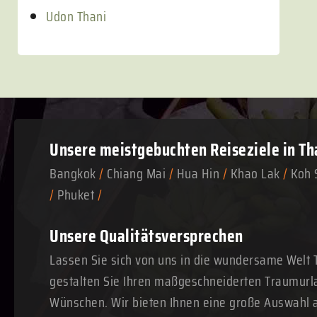
Udon Thani
Unsere meistgebuchten
Reiseziele in Th
Bangkok
/
Chiang Mai
/
Hua Hin
/
Khao Lak
/
Koh 
/
Phuket
/
Unsere Qualitätsversprechen
Lassen Sie sich von uns in die wundersame Welt 
gestalten Sie Ihren maßgeschneiderten Traumurl
Wünschen. Wir bieten Ihnen eine große Auswahl a