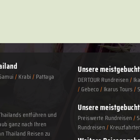
ailand
Unsere meistgebuchte
Samui
/
Krabi
/
Pattaya
DERTOUR Rundreisen
/
Ik
/
Gebeco
/
Ikarus Tours
/
Unsere meistgebucht
Thailands entführen und
Preiswerte Rundreisen
/
S
aub ganz nach Ihren
Rundreisen
/
Kreuzfahrte
n Thailand Reisen zu