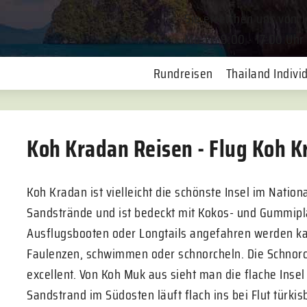
Sie erreichen uns von
Mo-Fr. 9:00 - 17:00 Uhr
Rundreisen
Thailand Individ
Koh Kradan Reisen - Flug Koh 
Koh Kradan ist vielleicht die schönste Insel im Nationa
Sandstrände und ist bedeckt mit Kokos- und Gummiplan
Ausflugsbooten oder Longtails angefahren werden ka
Faulenzen, schwimmen oder schnorcheln. Die Schnorch
excellent. Von Koh Muk aus sieht man die flache Insel 
Sandstrand im Südosten läuft flach ins bei Flut türk