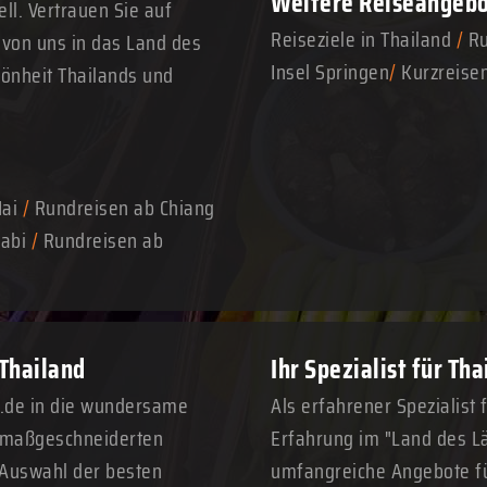
Weitere Reiseangeb
ll. Vertrauen Sie auf
Reiseziele in Thailand
/
Ru
 von uns in das Land des
Insel Springen
/
Kurzreise
hönheit Thailands und
Mai
/
Rundreisen ab Chiang
abi
/
Rundreisen ab
 Thailand
Ihr Spezialist für Th
n.de in die wundersame
Als erfahrener Spezialist 
n maßgeschneiderten
Erfahrung im "Land des Lä
 Auswahl der besten
umfangreiche Angebote fü