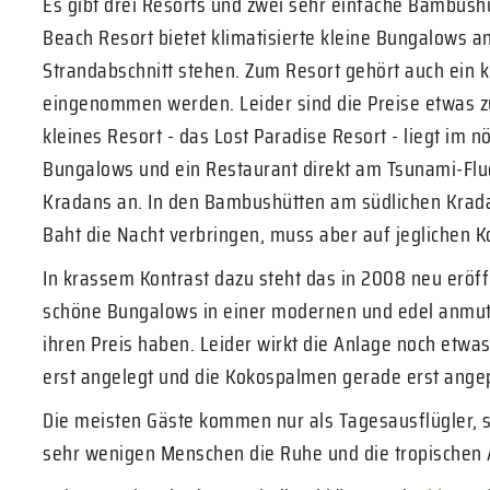
Es gibt drei Resorts und zwei sehr einfache Bambus
Beach Resort bietet klimatisierte kleine Bungalows a
Strandabschnitt stehen. Zum Resort gehört auch ein k
eingenommen werden. Leider sind die Preise etwas zu
kleines Resort - das Lost Paradise Resort - liegt im n
Bungalows und ein Restaurant direkt am Tsunami-Flu
Kradans an. In den Bambushütten am südlichen Krad
Baht die Nacht verbringen, muss aber auf jeglichen K
In krassem Kontrast dazu steht das in 2008 neu eröf
schöne Bungalows in einer modernen und edel anmuten
ihren Preis haben. Leider wirkt die Anlage noch etwas
erst angelegt und die Kokospalmen gerade erst angep
Die meisten Gäste kommen nur als Tagesausflügler, s
sehr wenigen Menschen die Ruhe und die tropischen