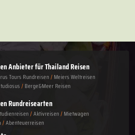
n Anbieter für Thailand Reisen
arus Tours Rundreisen
/
Meiers Weltreisen
Studiosus
/
Berge&Meer Reisen
en Rundreisearten
tudienreisen
/
Aktivreisen
/
Mietwagen
n
/
Abenteuerreisen