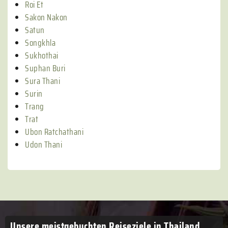
Roi Et
Sakon Nakon
Satun
Songkhla
Sukhothai
Suphan Buri
Sura Thani
Surin
Trang
Trat
Ubon Ratchathani
Udon Thani
Unsere meistgebuchten
Reiseziele in Thailand