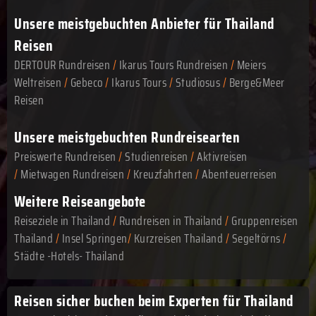
Unsere meistgebuchten Anbieter für Thailand
Reisen
DERTOUR Rundreisen
/
Ikarus Tours Rundreisen
/
Meiers
Weltreisen
/
Gebeco
/
Ikarus Tours
/
Studiosus
/
Berge&Meer
Reisen
Unsere meistgebuchten Rundreisearten
Preiswerte Rundreisen
/
Studienreisen
/
Aktivreisen
/
Mietwagen Rundreisen
/
Kreuzfahrten
/
Abenteuerreisen
Weitere Reiseangebote
Reiseziele in Thailand
/
Rundreisen in Thailand
/
Gruppenreisen
Thailand
/
Insel Springen
/
Kurzreisen Thailand
/
Segeltörns
/
Städte -Hotels- Thailand
Reisen sicher buchen beim Experten für Thailand