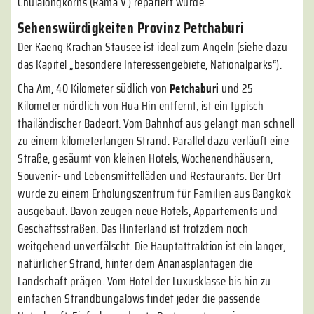
Chulalongkorns (Rama V.) repariert wurde.
Sehenswürdigkeiten Provinz Petchaburi
Der Kaeng Krachan Stausee ist ideal zum Angeln (siehe dazu
das Kapitel „besondere Interessengebiete, Nationalparks“).
Cha Am, 40 Kilometer südlich von
Petchaburi
und 25
Kilometer nördlich von Hua Hin entfernt, ist ein typisch
thailändischer Badeort. Vom Bahnhof aus gelangt man schnell
zu einem kilometerlangen Strand. Parallel dazu verläuft eine
Straße, gesäumt von kleinen Hotels, Wochenendhäusern,
Souvenir- und Lebensmittelläden und Restaurants. Der Ort
wurde zu einem Erholungszentrum für Familien aus Bangkok
ausgebaut. Davon zeugen neue Hotels, Appartements und
Geschäftsstraßen. Das Hinterland ist trotzdem noch
weitgehend unverfälscht. Die Hauptattraktion ist ein langer,
natürlicher Strand, hinter dem Ananasplantagen die
Landschaft prägen. Vom Hotel der Luxusklasse bis hin zu
einfachen Strandbungalows findet jeder die passende