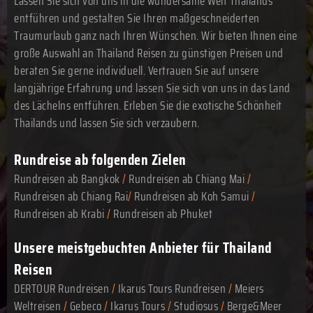
Lassen Sie sich von uns in die wundersame Welt Thailands
entführen und gestalten Sie Ihren maßgeschneiderten
Traumurlaub ganz nach Ihren Wünschen. Wir bieten Ihnen eine
große Auswahl an Thailand Reisen zu günstigen Preisen und
beraten Sie gerne individuell. Vertrauen Sie auf unsere
langjährige Erfahrung und lassen Sie sich von uns in das Land
des Lächelns entführen. Erleben Sie die exotische Schönheit
Thailands und lassen Sie sich verzaubern.
Rundreise ab folgenden Zielen
Rundreisen ab Bangkok
/
Rundreisen ab Chiang Mai
/
Rundreisen ab Chiang Rai
/
Rundreisen ab Koh Samui
/
Rundreisen ab Krabi
/
Rundreisen ab Phuket
Unsere meistgebuchten Anbieter für Thailand
Reisen
DERTOUR Rundreisen
/
Ikarus Tours Rundreisen
/
Meiers
Weltreisen
/
Gebeco
/
Ikarus Tours
/
Studiosus
/
Berge&Meer