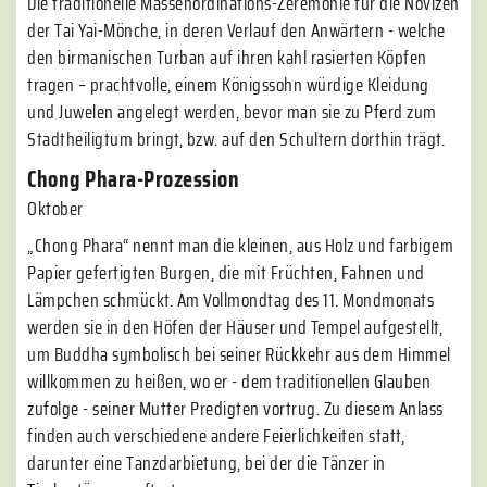
Die traditionelle Massenordinations-Zeremonie für die Novizen
der Tai Yai-Mönche, in deren Verlauf den Anwärtern - welche
den birmanischen Turban auf ihren kahl rasierten Köpfen
tragen – prachtvolle, einem Königssohn würdige Kleidung
und Juwelen angelegt werden, bevor man sie zu Pferd zum
Stadtheiligtum bringt, bzw. auf den Schultern dorthin trägt.
Chong Phara-Prozession
Oktober
„Chong Phara“ nennt man die kleinen, aus Holz und farbigem
Papier gefertigten Burgen, die mit Früchten, Fahnen und
Lämpchen schmückt. Am Vollmondtag des 11. Mondmonats
werden sie in den Höfen der Häuser und Tempel aufgestellt,
um Buddha symbolisch bei seiner Rückkehr aus dem Himmel
willkommen zu heißen, wo er - dem traditionellen Glauben
zufolge - seiner Mutter Predigten vortrug. Zu diesem Anlass
finden auch verschiedene andere Feierlichkeiten statt,
darunter eine Tanzdarbietung, bei der die Tänzer in