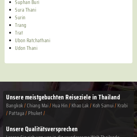
Suphan Buri
Sura Thani
Surin
Trang
Trat
Ubon Ratchathani
Udon Thani
Unsere meistgebuchten
Reiseziele in Thailand
Bangkok
/
Chiang Mai
/
Hua Hin
/
Khao Lak
/
Koh Samui
/
Krabi
/
Pattaya
/
Phuket
/
Unsere Qualitätsversprechen