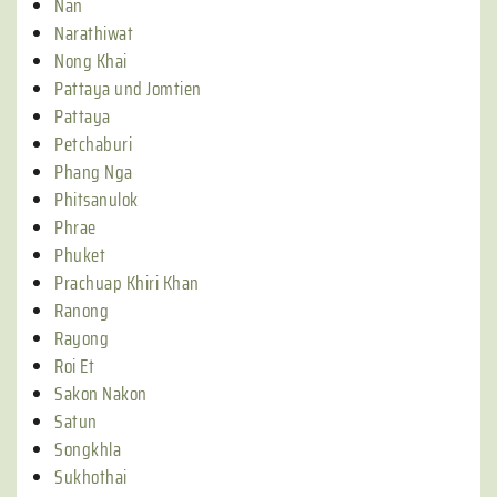
Nan
Narathiwat
Nong Khai
Pattaya und Jomtien
Pattaya
Petchaburi
Phang Nga
Phitsanulok
Phrae
Phuket
Prachuap Khiri Khan
Ranong
Rayong
Roi Et
Sakon Nakon
Satun
Songkhla
Sukhothai