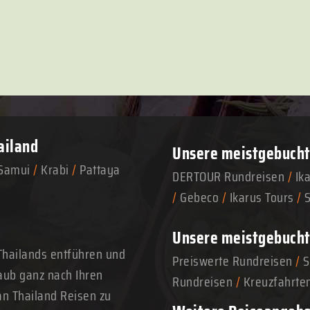
ailand
Unsere meistgebuchte
Samui
/
Krabi
/
Pattaya
DERTOUR Rundreisen
/
Ik
/
Gebeco
/
Ikarus Tours
/
Unsere meistgebucht
Thailands entführen und
Preiswerte Rundreisen
/
S
aub ganz nach Ihren
Rundreisen
/
Kreuzfahrte
n Thailand Reisen zu