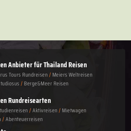
n Anbieter für Thailand Reisen
arus Tours Rundreisen
/
Meiers Weltreisen
Studiosus
/
Berge&Meer Reisen
en Rundreisearten
tudienreisen
/
Aktivreisen
/
Mietwagen
n
/
Abenteuerreisen