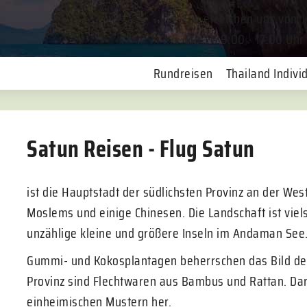
Sie erreichen uns von
Mo-Fr. 9:00 - 17:00 Uhr
Rundreisen
Thailand Individ
Satun Reisen - Flug Satun
ist die Hauptstadt der südlichsten Provinz an der Wes
Moslems und einige Chinesen. Die Landschaft ist viel
unzählige kleine und größere Inseln im Andaman See
Gummi- und Kokosplantagen beherrschen das Bild der
Provinz sind Flechtwaren aus Bambus und Rattan. Dar
einheimischen Mustern her.