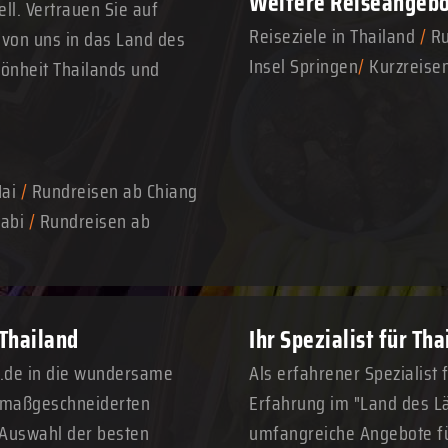
Weitere Reiseangeb
ll. Vertrauen Sie auf
Reiseziele in Thailand
/
Ru
 von uns in das Land des
Insel Springen
/
Kurzreise
hönheit Thailands und
Mai
/
Rundreisen ab Chiang
abi
/
Rundreisen ab
 Thailand
Ihr Spezialist für Th
n.de in die wundersame
Als erfahrener Spezialist 
n maßgeschneiderten
Erfahrung im "Land des Lä
 Auswahl der besten
umfangreiche Angebote fü