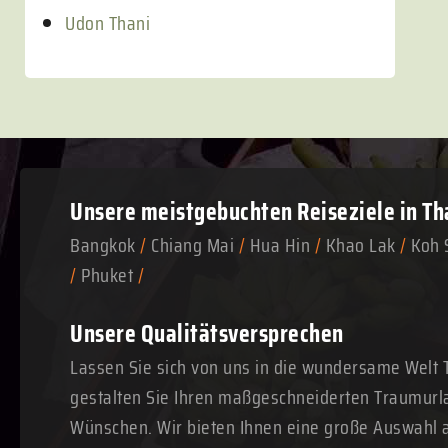
Udon Thani
Unsere meistgebuchten
Reiseziele in Th
Bangkok
/
Chiang Mai
/
Hua Hin
/
Khao Lak
/
Koh 
/
Phuket
/
Unsere Qualitätsversprechen
Lassen Sie sich von uns in die wundersame Welt 
gestalten Sie Ihren maßgeschneiderten Traumurl
Wünschen. Wir bieten Ihnen eine große Auswahl a