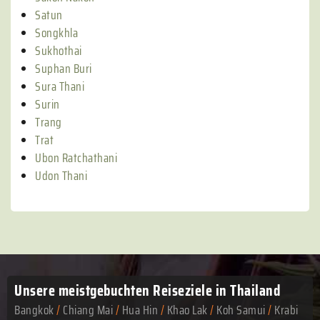
Satun
Songkhla
Sukhothai
Suphan Buri
Sura Thani
Surin
Trang
Trat
Ubon Ratchathani
Udon Thani
Unsere meistgebuchten
Reiseziele in Thailand
Bangkok
/
Chiang Mai
/
Hua Hin
/
Khao Lak
/
Koh Samui
/
Krabi