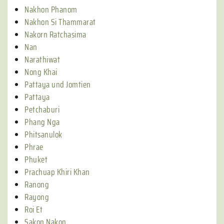
Nakhon Phanom
Nakhon Si Thammarat
Nakorn Ratchasima
Nan
Narathiwat
Nong Khai
Pattaya und Jomtien
Pattaya
Petchaburi
Phang Nga
Phitsanulok
Phrae
Phuket
Prachuap Khiri Khan
Ranong
Rayong
Roi Et
Sakon Nakon