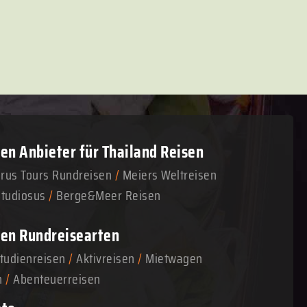
n Anbieter für Thailand Reisen
arus Tours Rundreisen
/
Meiers Weltreisen
Studiosus
/
Berge&Meer Reisen
en Rundreisearten
tudienreisen
/
Aktivreisen
/
Mietwagen
n
/
Abenteuerreisen