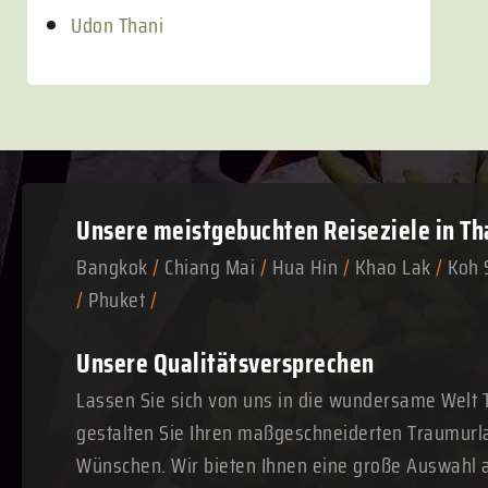
Udon Thani
Unsere meistgebuchten
Reiseziele in Th
Bangkok
/
Chiang Mai
/
Hua Hin
/
Khao Lak
/
Koh 
/
Phuket
/
Unsere Qualitätsversprechen
Lassen Sie sich von uns in die wundersame Welt 
gestalten Sie Ihren maßgeschneiderten Traumurl
Wünschen. Wir bieten Ihnen eine große Auswahl a