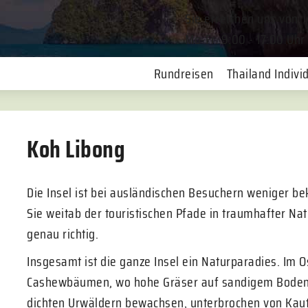
Sie erreichen uns von
Mo-Fr. 9:00 - 17:00 Uhr
Rundreisen
Thailand Individ
Koh Libong
Die Insel ist bei ausländischen Besuchern weniger be
Sie weitab der touristischen Pfade in traumhafter Nat
genau richtig.
Insgesamt ist die ganze Insel ein Naturparadies. Im 
Cashewbäumen, wo hohe Gräser auf sandigem Boden wa
dichten Urwäldern bewachsen, unterbrochen von Ka