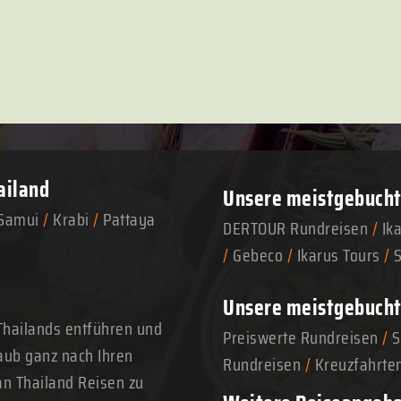
ailand
Unsere meistgebuchte
Samui
/
Krabi
/
Pattaya
DERTOUR Rundreisen
/
Ik
/
Gebeco
/
Ikarus Tours
/
Unsere meistgebucht
Thailands entführen und
Preiswerte Rundreisen
/
S
aub ganz nach Ihren
Rundreisen
/
Kreuzfahrte
n Thailand Reisen zu