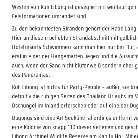
Westen von Koh Libong ist gesegnet mit weitläufigen
Felsformationen umrandet sind.
Zu den bekanntesten Stränden gehört der Haad Lang 
Hier an diesem beliebten Strandabschnitt mit gelblic
Hotelresorts Schwimmen kann man hier nur bei Flut, 
erst in einer der Hängematten liegen und die Aussich
auch, wenn der Sand nicht blütenweiß sondern eher gel
des Panoramas.
Koh Libong ist nichts für Party-People – außer, sie b
definitiv die ruhigen Seiten des Thailand Urlaubs im
Dschungel im Inland erforschen oder auf eine der Du
Dugongs sind eine Art Seekühe, allerdings entfernt ve
eine Kolonie von knapp 130 dieser seltenen und geschü
Libong Archipel Wildlife Reserve am Kap Ju Hoi. Mit 