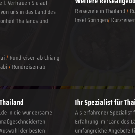
Weitere Reiseangeb
ll. Vertrauen Sie auf
Reiseziele in Thailand
/
Ru
 von uns in das Land des
Insel Springen
/
Kurzreise
hönheit Thailands und
Mai
/
Rundreisen ab Chiang
abi
/
Rundreisen ab
 Thailand
Ihr Spezialist für Th
n.de in die wundersame
Als erfahrener Spezialist 
n maßgeschneiderten
Erfahrung im "Land des Lä
 Auswahl der besten
umfangreiche Angebote fü